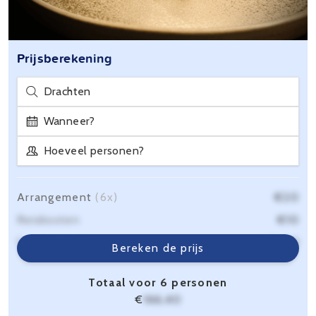
Prijsberekening
Drachten
Wanneer?
Hoeveel personen?
Arrangement
(6x)
€20
Reiskosten
€10
Servicekosten
€6,40
Bereken de prijs
Totaal voor 6 personen
€
166,40